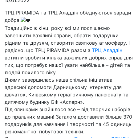
10.01.2022
ТРЦ PIRAMIDA та ТРЦ Аладдін об’єднуються заради
добра!
Традиційно в кінці року всі ми поспішаємо
завершити важливі справи, обрати подарунки
рідним та друзям, створити святкову атмосферу. І
радісно, що ТРЦ PIRAMIDA разом з
ТРЦ Аладдін
встигли зробити кілька важливих добрих справ для
тих, що потребує нашої уваги найбільше – дітей та
людей похилого віку.
Днями завершилась наша спільна ініціатива
адресної допомоги Дарницькому інтернату для
дівчаток, Київському геріатричному пансіонату та
дитячому будинку БФ «Асперн».
Під ялинками знайшлося все – від творчих наборів
до пральних машин! Загалом доставили більше 370
подарунків для навчання і творчості та 45 одиниць
різноманітної побутової техніки.