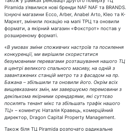
Також у рамках реновації другого поверху ТЦ
Piramida з’явилися нові бренди NAF NAF та BRANDS.
Існуючі магазини Ecco, Arber, Anabel Arto, Kleo та К-
Маркет, змінили локацію на мапі ТРЦ та оновили
формати, а якірний магазин «Фокстрот» постав у
розширеному форматі.
«
В умовах зміни споживчих настроїв та посилення
конкуренції, ми вирішили скористатися
безумовними перевагами розташування нашого ТЦ
в центрі великого спального масиву, на одній з
завантажених станцій метро та з фасадом на пр.
Бажана – збільшили та оновили його. Окрім всіх
вищевказаних змін, ми завершуємо перемовини з
декількома якірними орендарями, які суттєво
посилять тенант мікс та збільшать трафік нашого
ТЦ
»
–
коментує Наталія Кравець, комерційний
директор, Dragon Capital Property Management.
Також біля ТЦ Piramida розпочато радикальне