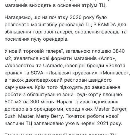
магазинів виходять в основний атріум ТЦ.
Нагадаємо, що на початку 2020 року було
розпочато масштабну реновацію ТЦ PIRAMIDA для
збільшення торгової галереї, оновлення фасадів та
посилення пулу орендарів.
У новій торговій галереї, загальною площею 3840
м2, з’являться нові формати магазинів «Алло»,
«Укрзолото» та UAmade, ювелірні бренди «Золота
країна» та SOVA, «Львівські круасани», «Монпасье»,
а також двоповерховий ресторан швидкого
харчування. Крім того підходять до завершення
роботи з облаштування зони фуд-корту площею
500 м2 на 300 місць. Наразі триває підписання
договорів з орендарями, серед яких Master Burger,
Sushi Master, Merry Berry. Початок роботи нової
частини ТЦ заплановано уже в червні 2021 року.