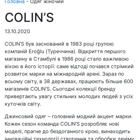
Головна
-
Одяг жіночий
COLIN’S
13.10.2020
COLIN’S був заснований в 1983 році групою
компаній Eroğlu (Туреччина). Відкриття першого
магазину в Стамбулі в 1986 році стало важливою
віхою в його історії: саме відтоді почався стрімкий
розвиток марки на міжнародній арені. Зараз по
всьому світу, в 38 державах, працюють більше 600
магазинів COLIN’S. Сьогодні колекції бренду
привертають увагу стильних молодих людей з усіх
куточків світу.
Джинсовий одяг – головний модний акцент марки.
Кожен сезон команда COLIN’S розробляє нові
моделі, прагне до бездоганного крою, винаходить
інноваційні технології створення та обробки деніму.