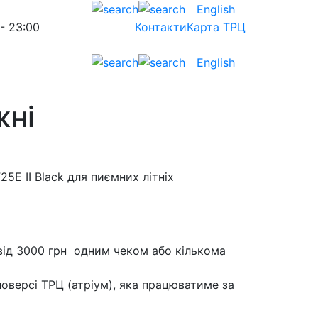
English
 - 23:00
Контакти
Карта ТРЦ
English
жні
E II Black для пиємних літніх
 від 3000 грн одним чеком або кількома
поверсі ТРЦ (атріум), яка працюватиме за