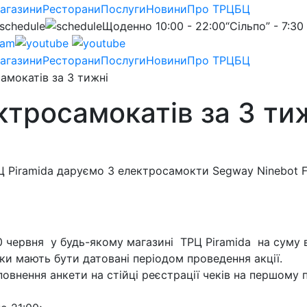
агазини
Ресторани
Послуги
Новини
Про ТРЦ
БЦ
Щоденно 10:00 - 22:00
“Сільпо” - 7:30
агазини
Ресторани
Послуги
Новини
Про ТРЦ
БЦ
амокатів за 3 тижні
ктросамокатів за 3 ти
 Piramida даруємо 3 електросамокти Segway Ninebot F25
30 червня у будь-якому магазині ТРЦ Piramida на суму
еки мають бути датовані періодом проведення акції.
овнення анкети на стійці реєстрації чеків на першому 