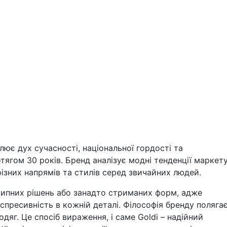
ілює дух сучасності, національної гордості та
отягом 30 років. Бренд аналізує модні тенденції маркет
ізних напрямів та стилів серед звичайних людей.
отипних рішень або занадто стриманих форм, адже
спресивність в кожній деталі. Філософія бренду поляга
одяг. Це спосіб вираження, і саме Goldi – надійний