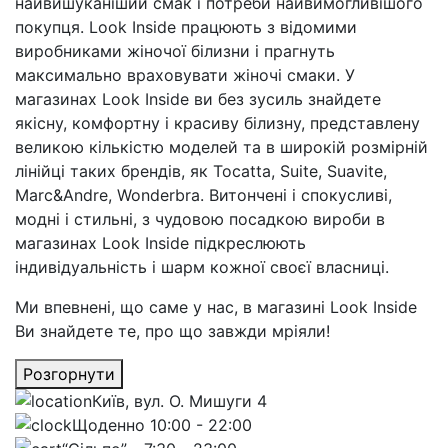
найвишуканіший смак і потреби найвимогливішого
покупця. Look Inside працюють з відомими
виробниками жіночої білизни і прагнуть
максимально враховувати жіночі смаки. У
магазинах Look Inside ви без зусиль знайдете
якісну, комфортну і красиву білизну, представлену
великою кількістю моделей та в широкій розмірній
лінійці таких брендів, як Tocatta, Suite, Suavite,
Marc&Andre, Wonderbra. Витончені і спокусливі,
модні і стильні, з чудовою посадкою вироби в
магазинах Look Inside підкреслюють
індивідуальність і шарм кожної своєї власниці.
Ми впевнені, що саме у нас, в магазині Look Inside
Ви знайдете те, про що завжди мріяли!
Розгорнути
Київ, вул. О. Мишуги 4
Щоденно 10:00 - 22:00